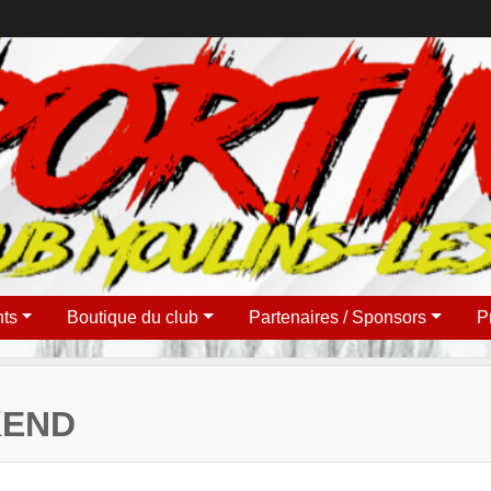
ts
Boutique du club
Partenaires / Sponsors
P
KEND