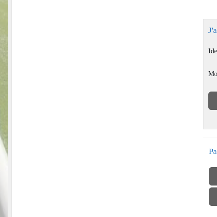
J'
Ide
Mo
Pa