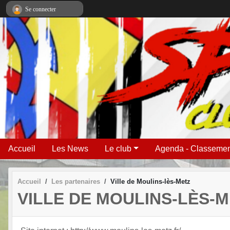
Panneau de gestion des cookies
Se connecter
Accueil
Les News
Le club
Agenda - Classemen
Accueil
Les partenaires
Ville de Moulins-lès-Metz
VILLE DE MOULINS-LÈS-