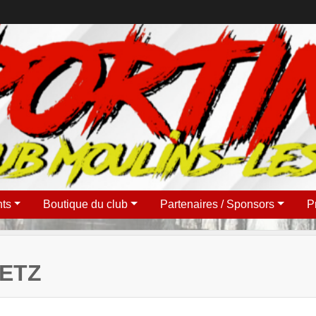
ts
Boutique du club
Partenaires / Sponsors
P
METZ