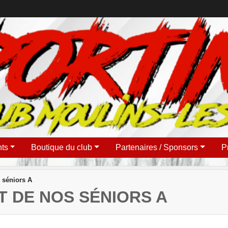
ts
Boutique du club
Partenaires / Sponsors
P
 séniors A
 DE NOS SÉNIORS A