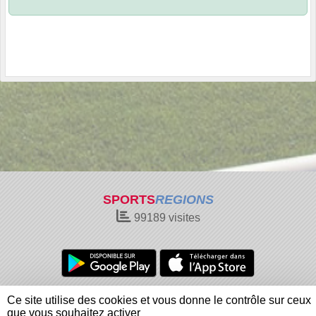
SPORTS
REGIONS
99189
visites
Charte cookies
Gestion des cookies
Ce site utilise des cookies et vous donne le contrôle sur ceux
Informations légales
Signaler un contenu inapproprié
que vous souhaitez activer