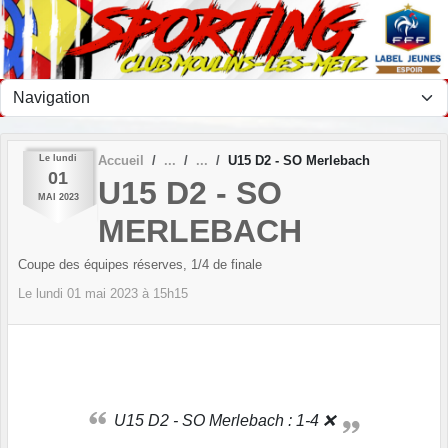
Panneau de gestion des cookies
Le
lundi
Accueil
U15 D2 - SO Merlebach
01
U15 D2 - SO
MAI
2023
MERLEBACH
Coupe des équipes réserves, 1/4 de finale
Le
lundi
01
mai
2023
à 15h15
U15 D2 - SO Merlebach : 1-4 ❌