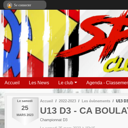
Panneau de gestion des cookies
Se connecter
Accueil
Les News
Le club
Agenda - Classemen
Accueil
2022-2023
Les évènements
U13 D3
Le
samedi
25
U13 D3 - CA BOULA
MARS
2023
Championnat D3