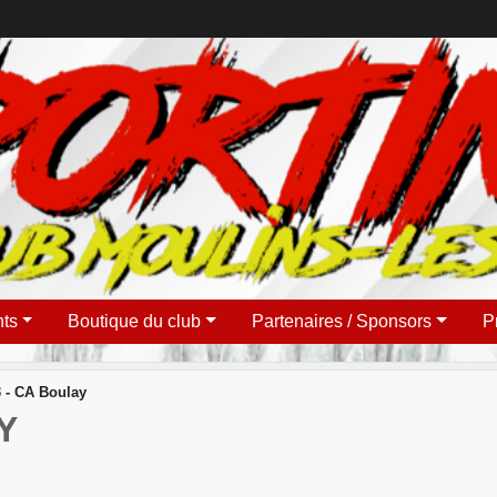
ts
Boutique du club
Partenaires / Sponsors
P
 - CA Boulay
Y