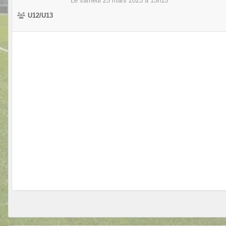
Le
samedi
25
mars
2023
à 15h15
U12/U13