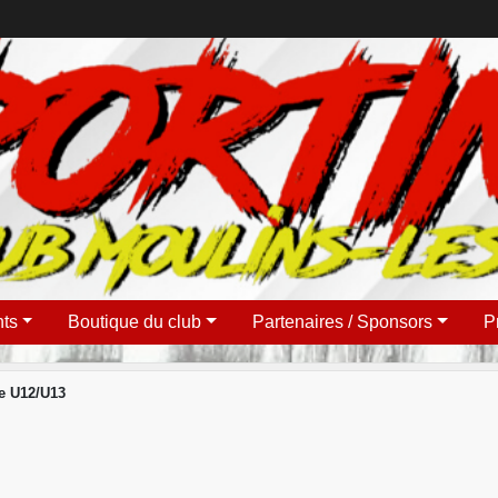
ts
Boutique du club
Partenaires / Sponsors
P
e U12/U13