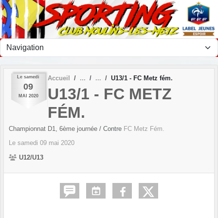
Panneau de gestion des cookies
Le
samedi
Accueil
U13/1 - FC Metz fém.
09
U13/1 - FC METZ
MAI
2020
FÉM.
Championnat D1, 6ème journée
/ Contre
FC Metz Fém.
Le
samedi
09
mai
2020
U12/U13