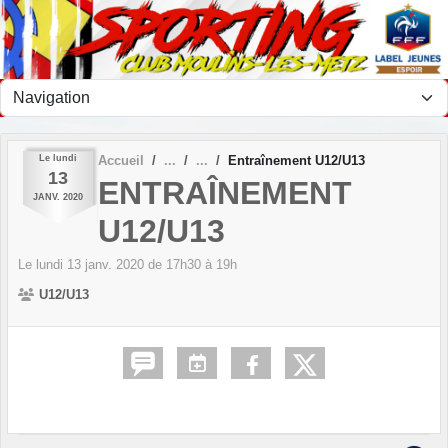
Panneau de gestion des cookies
Le
lundi
Accueil
Entraînement U12/U13
13
ENTRAÎNEMENT
JANV.
2020
U12/U13
Le
lundi
13
janv.
2020
de 17h30 à 19h
U12/U13