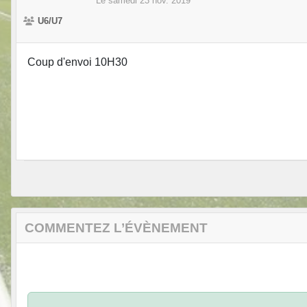
Le
samedi
23
nov.
2019
U6/U7
Coup d'envoi 10H30
COMMENTEZ L’ÉVÈNEMENT