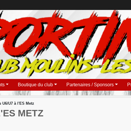
ts
Boutique du club
Partenaires / Sponsors
P
u U6/U7 à l'ES Metz
L'ES METZ